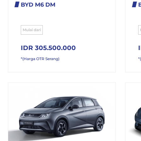
BYD M6 DM
Mulai dari
IDR 305.500.000
*(Harga OTR Serang)
*