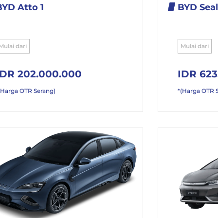
BYD Atto 1
BYD Seal
Mulai dari
Mulai dari
IDR 202.000.000
IDR 623
(Harga OTR Serang)
*(Harga OTR 