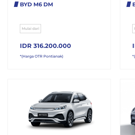
BYD M6 DM
Mulai dari
IDR 316.200.000
*(Harga OTR Pontianak)
*