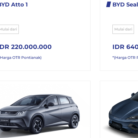
BYD Atto 1
BYD Seal
Mulai dari
Mulai dari
IDR 220.000.000
IDR 640
(Harga OTR Pontianak)
*(Harga OTR 